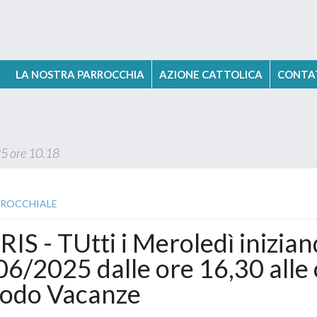
LA NOSTRA PARROCCHIA
PARROCO
VICE PARROCO
AZIONE CATTOLICA
PARROCCHIA
ORARI
CONTA
I
5 ore 10.18
RROCCHIALE
IS - TUtti i Meroledì iniziand
6/2025 dalle ore 16,30 alle 
iodo Vacanze