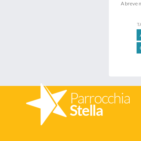
A breve n
T