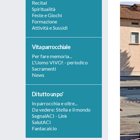
Recital
Spiritualità
Feste e Giochi
Formazione
Attività e Sussidi
Vita parrocchiale
Per fare memoria...
L'Uomo VIVO! - periodico
Sacramenti
News
Di tutto un po'
In parrocchia e oltre...
Da vedere: Stella e il mondo
SegnalACI - Link
SalutACI
Fantacalcio