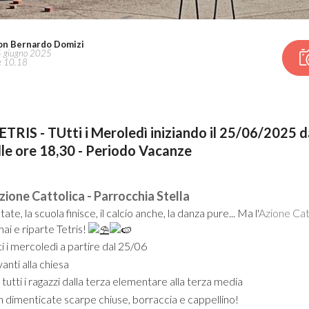
on Bernardo Domizi
 giugno 2025
e 10.18
ETRIS - TUtti i Meroledì iniziando il 25/06/2025 d
lle ore 18,30 - Periodo Vacanze
zione Cattolica - Parrocchia Stella
state, la scuola finisce, il calcio anche, la danza pure... Ma l'
Azione Catt
ai e riparte Tetris!
i i mercoledì a partire dal 25/06
nti alla chiesa
tutti i ragazzi dalla terza elementare alla terza media
dimenticate scarpe chiuse, borraccia e cappellino!