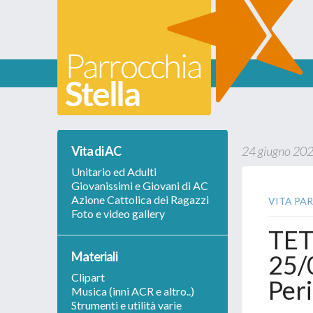
Vita di AC
24 giugno 202
Unitario ed Adulti
Giovanissimi e Giovani di AC
Azione Cattolica dei Ragazzi
VITA PA
Foto e video gallery
TETR
Materiali
25/0
Clipart
Per
Musica (inni ACR e altro..)
Strumenti e utilità varie