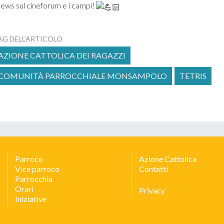
ews sul cineforum e i campi!
AG DELL’ARTICOLO
AZIONE CATTOLICA DEI RAGAZZI
COMUNITÀ PARROCCHIALE MONSAMPOLO
TETRIS
Parroco
Azione Cattolica
Vice parroco
Contatti
Parrocchia
Orari
Privacy
Iniziative