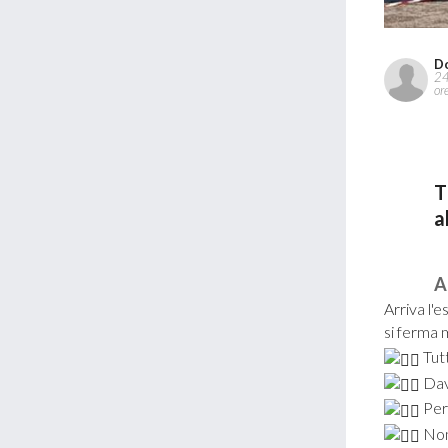
D
24
or
T
a
A
Arriva l'e
si ferma m
Tutt
Dava
Per 
Non 