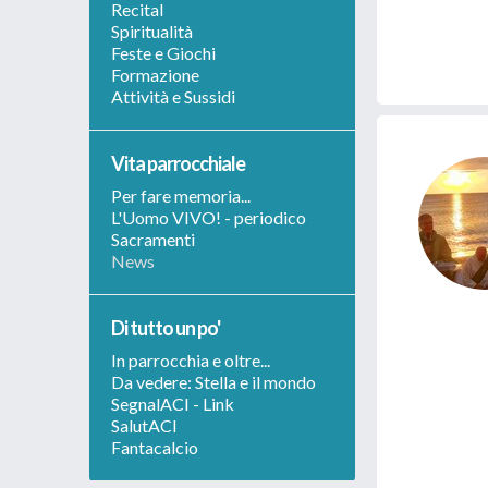
Recital
Spiritualità
Feste e Giochi
Formazione
Attività e Sussidi
Vita parrocchiale
Per fare memoria...
L'Uomo VIVO! - periodico
Sacramenti
News
Di tutto un po'
In parrocchia e oltre...
Da vedere: Stella e il mondo
SegnalACI - Link
SalutACI
Fantacalcio