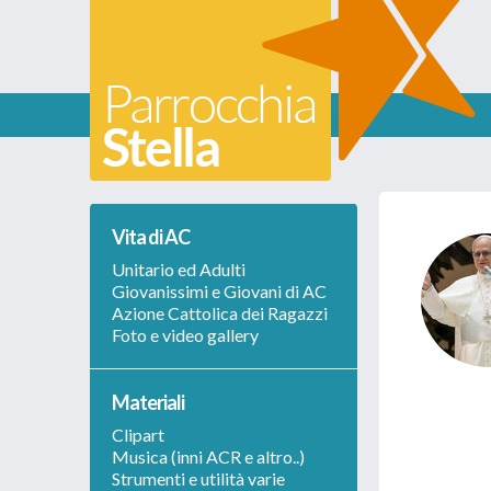
Vita di AC
Unitario ed Adulti
Giovanissimi e Giovani di AC
Azione Cattolica dei Ragazzi
Foto e video gallery
Materiali
Clipart
Musica (inni ACR e altro..)
Strumenti e utilità varie